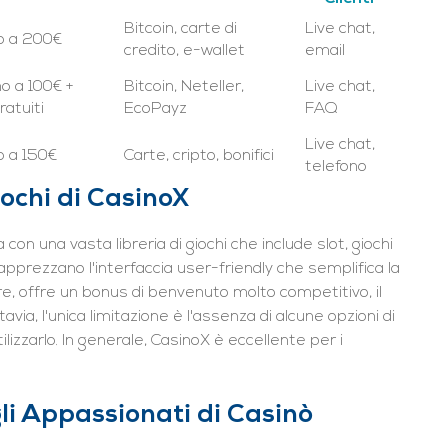
Clienti
Bitcoin, carte di
Live chat,
o a 200€
credito, e-wallet
email
o a 100€ +
Bitcoin, Neteller,
Live chat,
ratuiti
EcoPayz
FAQ
Live chat,
o a 150€
Carte, cripto, bonifici
telefono
iochi di CasinoX
n una vasta libreria di giochi che include slot, giochi
i apprezzano l'interfaccia user-friendly che semplifica la
ltre, offre un bonus di benvenuto molto competitivo, il
avia, l'unica limitazione è l'assenza di alcune opzioni di
izzarlo. In generale, CasinoX è eccellente per i
li Appassionati di Casinò