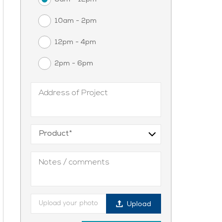
8am - 12pm
10am - 2pm
12pm - 4pm
2pm - 6pm
Upload