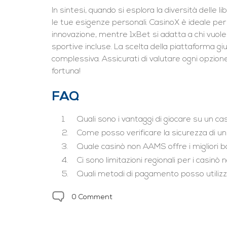
In sintesi, quando si esplora la diversità delle 
le tue esigenze personali. CasinoX è ideale per 
innovazione, mentre 1xBet si adatta a chi vuo
sportive incluse. La scelta della piattaforma gi
complessiva. Assicurati di valutare ogni opzione
fortuna!
FAQ
Quali sono i vantaggi di giocare su un 
Come posso verificare la sicurezza di 
Quale casinò non AAMS offre i migliori 
Ci sono limitazioni regionali per i casin
Quali metodi di pagamento posso utiliz
0 Comment