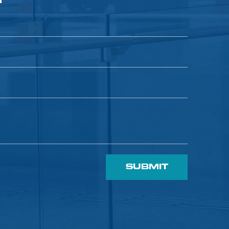
H
SUBMIT