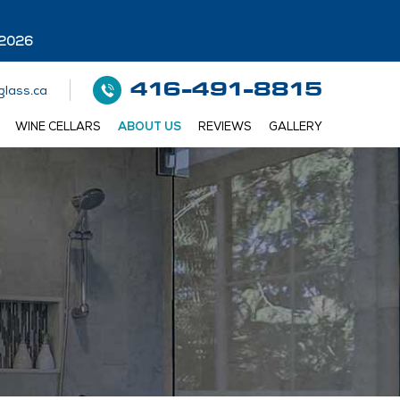
 2026
416-491-8815
lass.ca
WINE CELLARS
ABOUT US
REVIEWS
GALLERY