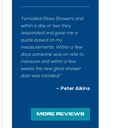
I emailed Glass Showers and
within a day or two they
responded and gave me a
quote based on my
measurements. Within a few
days someone was on-site to
measure and within a few
weeks the new glass shower
door was installed.
Peter Aikins
MORE REVIEWS