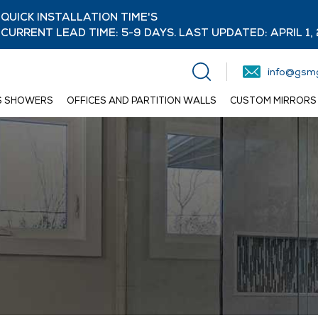
QUICK INSTALLATION TIME'S
CURRENT LEAD TIME: 5-9 DAYS. LAST UPDATED: APRIL 1,
info@gsmg
S SHOWERS
OFFICES AND PARTITION WALLS
CUSTOM MIRRORS