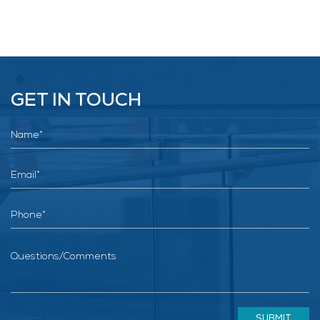
GET IN TOUCH
SUBMIT