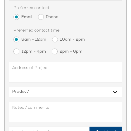
Preferred contact
Email
Phone
Preferred contact time
8am - 12pm
10am - 2pm
12pm - 4pm
2pm - 6pm