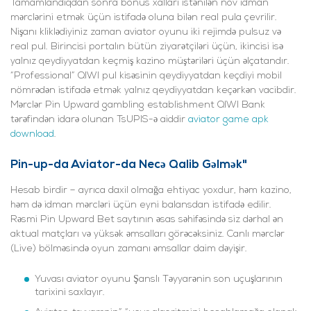
Tamamlandıqdan sonra bonus xalları istənilən növ idman
mərclərini etmək üçün istifadə oluna bilən real pula çevrilir.
Nişanı kliklədiyiniz zaman aviator oyunu iki rejimdə pulsuz və
real pul. Birincisi portalın bütün ziyarətçiləri üçün, ikincisi isə
yalnız qeydiyyatdan keçmiş kazino müştəriləri üçün əlçatandır.
“Professional” QIWI pul kisəsinin qeydiyyatdan keçdiyi mobil
nömrədən istifadə etmək yalnız qeydiyyatdan keçərkən vacibdir.
Mərclər Pin Upward gambling establishment QIWI Bank
tərəfindən idarə olunan TsUPIS-ə aiddir
aviator game apk
download
.
Pin-up-da Aviator-da Necə Qalib Gəlmək"
Hesab birdir – ayrıca daxil olmağa ehtiyac yoxdur, həm kazino,
həm də idman mərcləri üçün eyni balansdan istifadə edilir.
Rəsmi Pin Upward Bet saytının əsas səhifəsində siz dərhal ən
aktual matçları və yüksək əmsalları görəcəksiniz. Canlı mərclər
(Live) bölməsində oyun zamanı əmsallar daim dəyişir.
Yuvası aviator oyunu Şanslı Təyyarənin son uçuşlarının
tarixini saxlayır.