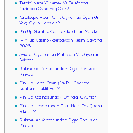
Tətbiqi Necə Yükləmək Və Telefonda
Kazinoda Oynamaq Olar?
Kataloqda Real Pul Ilə Oynamaq Üçün Ən
Yaxşı Oyun Hansıdır?
Pin Up Gamble Casino-da Idman Mərcləri
"Pin-up Casino Azərbaycan Rəsmi Saytına
2026
Aviator Oyununun Mahiyyəti Və Qaydaları
Aviator
Bukmeker Kontorundan Digər Bonuslar
Pin-up
Pin-up Hansı Ödəniş Və Pul Çıxarma
Üsullarını Təklif Edir?
Pin-up Kazinosundakı Ən Yaxşı Oyunlar
Pin-up Hesabımdan Pulu Necə Tez Çıxara
Bilərəm?
Bukmeker Kontorundan Digər Bonuslar
Pin-up