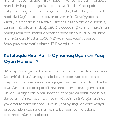
mühüm üstünlüyüdür. Bukmeker” “kontor bu cür mürəkkəb
mərclərin həqiqətən geniş seçimini təklif edir. Ancaq bir
çatışmazlıq ag var rapid bir çox matçlar, hətta böyük futbol
hadisələri üçün statistik bazarlar verilmir. Qeydiyyatdan
keçdiyiniz andan bir sewaktu ərzində hesabınızı doldursanız, u
zaman mükafatın məbləği 120% olacaqdır. Çıxarma, maksimum
məbləğlərdə eyni məhdudiyyətlərlə sadalanan bütün üsullarla
mümkündür. Müştəri 1500 AZN-dən çox vəsait çıxarsa,
ödənişdən avtomatik olaraq 13% vergi tutulur.
Kataloqda Real Pul Ilə Oynamaq Üçün Ən Yaxşı
Oyun Hansıdır?
"Pin-up AZ, digər bukmeker kontorlarından fərqli olaraq vacib
üstünlükləri ilə Azərbaycanda böyük populyarlıq qazanıb.
Qeydiyyat prosesi cəmi 1 dəqiqə çəkir və hesabınız dərhal aktiv
olur. Amma ilk olaraq profil məlumatlarını – oyunçunun adı,
ünvanı və digər vacib məlumatları tam şəkildə doldurmalısınız.
Sənədlərinizi şəxsi kabinetinizdən yükləyin və 2-3 gün ərzində
yoxlama tamamlanacaq. Bütün yeni oyunçular verifikasiya
prosesindən keçməlidirlər, yalnız bundan sonra uduşları
çıxarmaq mümkün olacaq.