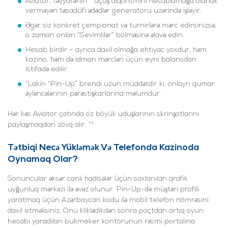
Aviator, təyyarənin” “uçuş alqoritmini hesablamağa olanak
verməyən təsadüfi ədədlər generatoru üzərində işləyir.
Əgər siz konkret çempionat və turnirlərə mərc edirsinizsə,
o zaman onları “Sevimlilər” bölməsinə əlavə edin.
Hesab birdir – ayrıca daxil olmağa ehtiyac yoxdur, həm
kazino, həm də idman mərcləri üçün eyni balansdan
istifadə edilir.
“Lakin “Pin-Up” brendi uzun müddətdir ki, onlayn qumar
əyləncələrinin pərəstişkarlarına məlumdur.
Hər kəs Aviator çatında öz böyük uduşlarının skrinşotlarını
paylaşmaqdan zövq alır. ”"
Tətbiqi Necə Yükləmək Və Telefonda Kazinoda
Oynamaq Olar?
Sonuncular əksər canlı hadisələr üçün saxlanılan qrafik
uyğunluq mərkəzi ilə əvəz olunur. Pin-Up-də müştəri profili
yaratmaq üçün Azərbaycan kodu ilə mobil telefon nömrəsini
daxil etməlisiniz. Onu kliklədikdən sonra poçtdan artıq oyun
hesabı yaradılan bukmeker kontorunun rəsmi portalına