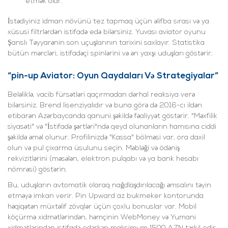
etmək olar.
İstədiyiniz idman növünü tez tapmaq üçün əlifba sırası və ya
xüsusi filtrlərdən istifadə edə bilərsiniz. Yuvası aviator oyunu
Şanslı Təyyarənin son uçuşlarının tarixini saxlayır. Statistika
bütün mərcləri, istifadəçi spinlərini və ən yaxşı uduşları göstərir.
“pin-up Aviator: Oyun Qaydaları Və Strategiyalar”
Beləliklə, vacib fürsətləri qaçırmadan dərhal reaksiya verə
bilərsiniz. Brend lisenziyalıdır və buna görə də 2016-cı ildən
etibarən Azərbaycanda qanuni şəkildə fəaliyyət göstərir. "Məxfilik
siyasəti" və "İstifadə şərtləri"ndə qeyd olunanların hamısına ciddi
şəkildə əməl olunur. Profilinizdə "Kassa" bölməsi var, ora daxil
olun və pul çıxarma üsulunu seçin. Məbləği və ödəniş
rekvizitlərini (məsələn, elektron pulqabı və ya bank hesabı
nömrəsi) göstərin.
Bu, uduşların avtomatik olaraq nağdlaşdırılacağı əmsalını təyin
etməyə imkan verir. Pin Upward az bukmeker kontorunda
həqiqətən müxtəlif zövqlər üçün çoxlu bonuslar var. Mobil
köçürmə xidmətlərindən, həmçinin WebMoney və Yumani